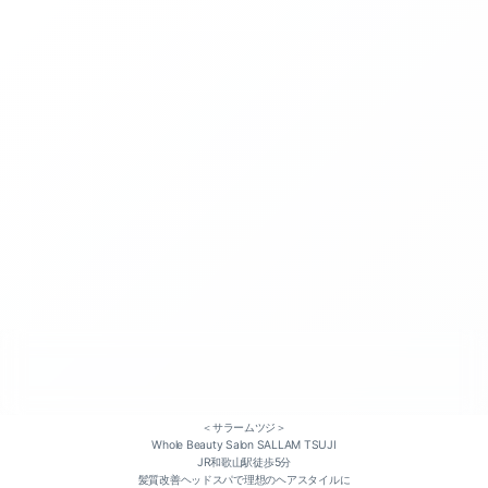
似合わせカット（6）
パーマスタイル（6）
＜サラームツジ＞
アップスタイル（5）
Whole Beauty Salon SALLAM TSUJI
JR和歌山駅徒歩5分
髪質改善ヘッドスパで理想のヘアスタイルに