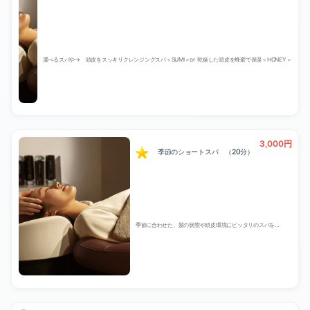
選べるスパや→ 頭皮をスッキリクレンジングスパ＜SUMI＞or 乾燥した頭皮を蜂蜜で保湿＜HONEY＞
3,000円
季節のショートスパ （20分）
季節に合わせた、髪の状態や頭皮環境にピッタリのスパを…