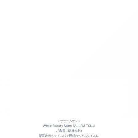
カット（3）
カラー（2）
パーマ（4）
＜サラームツジ＞
縮毛矯正（1）
Whole Beauty Salon SALLAM TSUJI
JR和歌山駅徒歩5分
髪質改善ヘッドスパで理想のヘアスタイルに