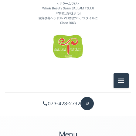
＜サラームツジ＞
Whole Beauty Salon SALLAM TSUJI
JR和歌山駅徒歩5分
髪質改善ヘッドスパで理想のヘアスタイルに
Since 1963
カット（3）
メニュ
カラー（2）
073-423-2792
パーマ（4）
縮毛矯正（1）
Menu