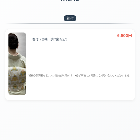
トリートメント（3）
ヘッドスパ（4）
着付
ヘアセット（2）
6,600円
着付（留袖・訪問着など）
着付（3）
留袖や訪問着など、お太鼓結びの着付け ※必ず事前にお電話にてお問い合わせくださいませ。